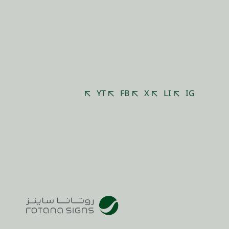
YT
FB
X
LI
IG