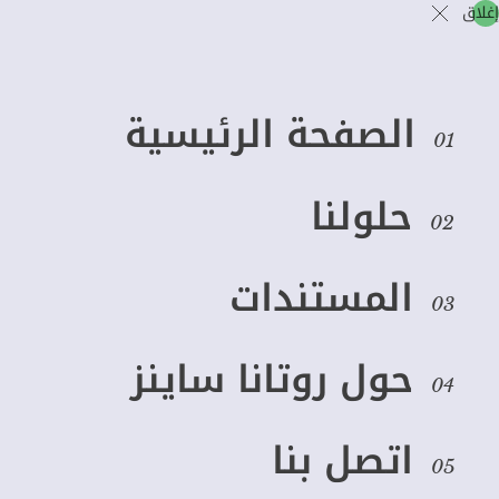
إغلاق
الصفحة الرئيسية
01
حلولنا
02
السعودية
المستندات
Documents
03
حول روتانا ساينز
04
السفر والطيران
الكل
اتصل بنا
انطلاق +10 وجهات
05