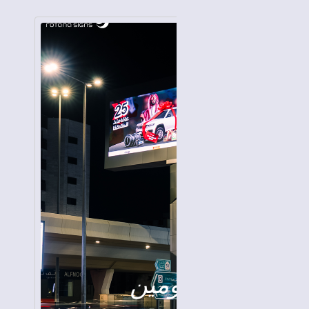
6
بيترومين